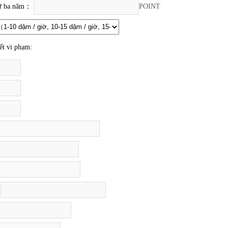
hứ ba năm：
POINT
ết vi phạm: