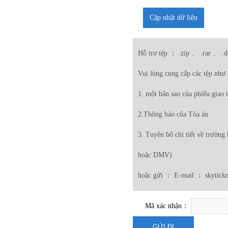
Cập nhật dử liệu
Hỗ trợ tệp ： .zip 、 .rar 、 .
Vui lòng cung cấp các tệp như 
1. một bản sao của phiếu giao 
2.Thông báo của Tòa án
3. Tuyên bố chi tiết về trường
hoặc DMV)
hoặc gửi ： E-mail ： skytick
Mã xác nhận：