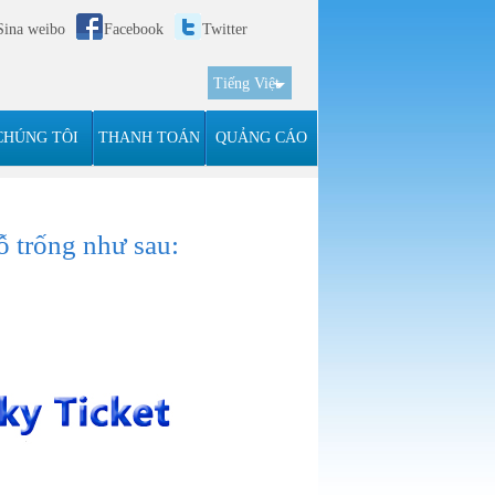
Sina weibo
Facebook
Twitter
Tiếng Việt
简体
English
CHÚNG TÔI
THANH TOÁN
QUẢNG CÁO
한국어
Español
ỗ trống như sau: