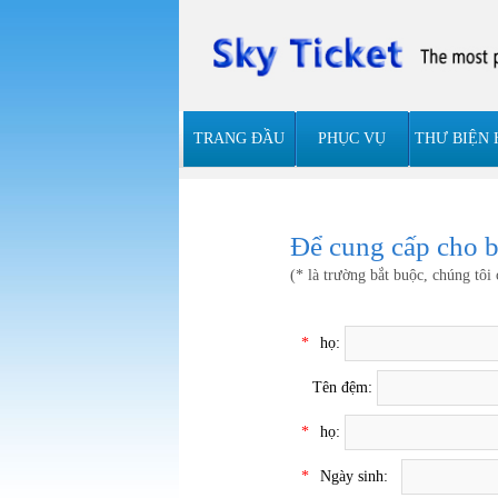
TRANG ĐẦU
PHỤC VỤ
THƯ BIỆN 
Để cung cấp cho bạ
(* là trường bắt buộc, chúng tôi 
*
họ:
Tên đệm:
*
họ:
*
Ngày sinh: