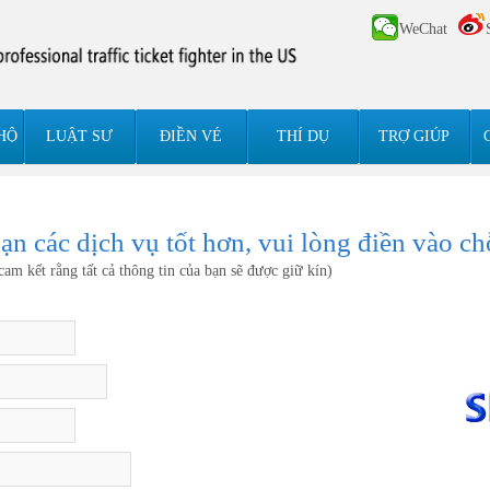
WeChat
HỘ
LUẬT SƯ
ĐIỀN VÉ
THÍ DỤ
TRỢ GIÚP
n các dịch vụ tốt hơn, vui lòng điền vào ch
cam kết rằng tất cả thông tin của bạn sẽ được giữ kín)