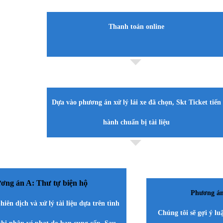
Thanh toán online
Dựa vào phương án xử lý lái xe đã chọn, Skt Ticket tiến
hành chuẩn bị tài liệu
ơng án A: Thư tự biện hộ
Phương án 
hiên dịch và xử lý tài liệu dựa trên tình
Chúng tôi sẽ gợi ý lu