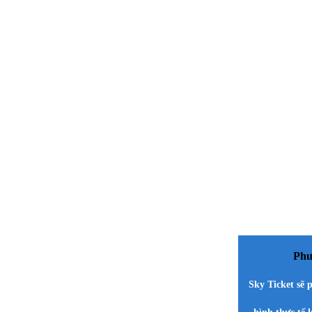
Phư
Sky Ticket sẽ p