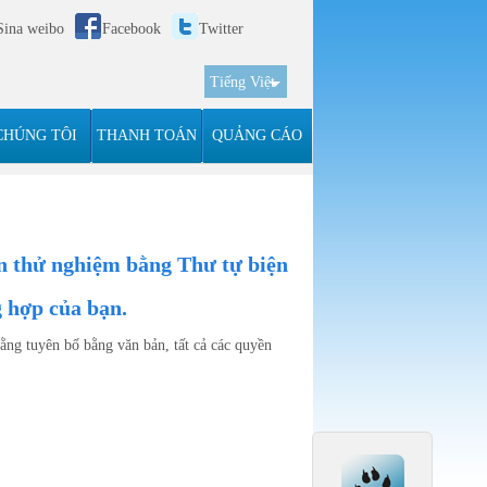
Sina weibo
Facebook
Twitter
Tiếng Việt
简体
English
CHÚNG TÔI
THANH TOÁN
QUẢNG CÁO
한국어
Español
n thử nghiệm bằng Thư tự biện
g hợp của bạn.
bằng tuyên bố bằng văn bản, tất cả các quyền