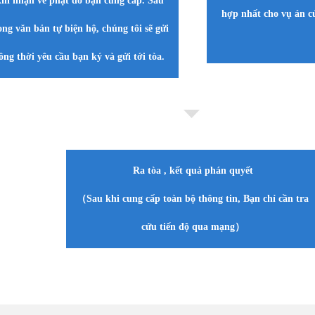
khi nhận vé phạt do bạn cung cấp. Sau
hợp nhất cho vụ án củ
ong văn bản tự biện hộ, chúng tôi sẽ gửi
ồng thời yêu cầu bạn ký và gửi tới tòa.
Ra tòa , kết quả phán quyết
（Sau khi cung cấp toàn bộ thông tin, Bạn chỉ cần tra
cứu tiến độ qua mạng
）