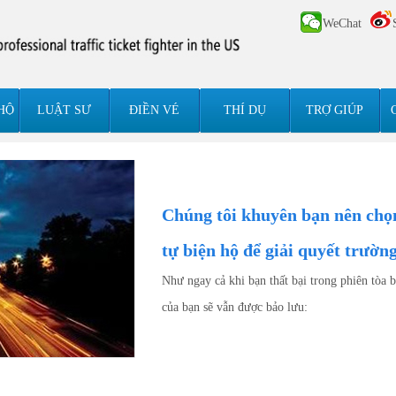
WeChat
HỘ
LUẬT SƯ
ĐIỀN VÉ
THÍ DỤ
TRỢ GIÚP
Chúng tôi khuyên bạn nên chọ
tự biện hộ để giải quyết trườn
Như ngay cả khi bạn thất bại trong phiên tòa 
của bạn sẽ vẫn được bảo lưu: