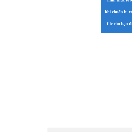
hình thực tế 
khi chuẩn bị x
file cho bạn đ