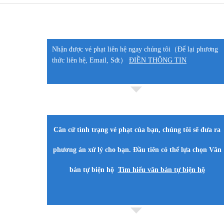
Nhận được vé phạt liên hệ ngay chúng tôi（Để lại phương
thức liên hệ, Email, Sđt）
ĐIỀN THÔNG TIN
Căn cứ tình trạng vé phạt của bạn, chúng tôi sẽ đưa ra
phương án xử lý cho bạn. Đầu tiên có thể lựa chọn Văn
bản tự biện hộ
Tìm hiểu văn bản tự biện hộ