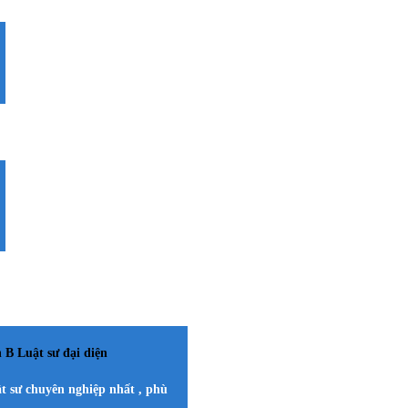
B Luật sư đại diện
ật sư chuyên nghiệp nhất , phù