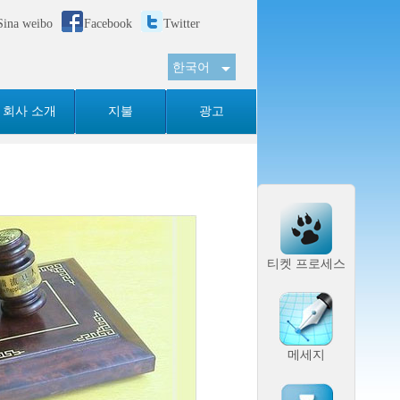
Sina weibo
Facebook
Twitter
한국어
English
简体
회사 소개
지불
광고
Tiếng Việt
Español
티켓 프로세스
메세지