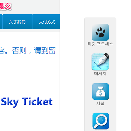
티켓 프로세스
메세지
지불